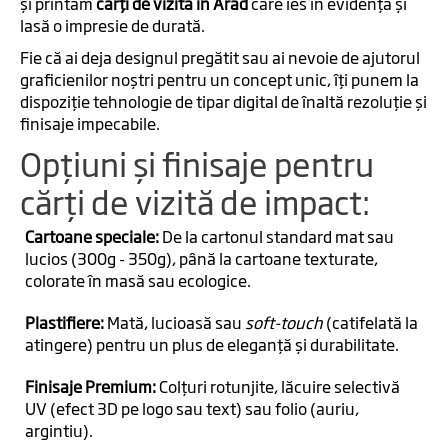
și printăm
cărți de vizită în Arad
care ies în evidență și
lasă o impresie de durată.
Fie că ai deja designul pregătit sau ai nevoie de ajutorul
graficienilor noștri pentru un concept unic, îți punem la
dispoziție tehnologie de tipar digital de înaltă rezoluție și
finisaje impecabile.
Opțiuni și finisaje pentru
cărți de vizită de impact:
Cartoane speciale:
De la cartonul standard mat sau
lucios (300g - 350g), până la cartoane texturate,
colorate în masă sau ecologice.
Plastifiere:
Mată, lucioasă sau
soft-touch
(catifelată la
atingere) pentru un plus de eleganță și durabilitate.
Finisaje Premium:
Colțuri rotunjite, lăcuire selectivă
UV (efect 3D pe logo sau text) sau folio (auriu,
argintiu).