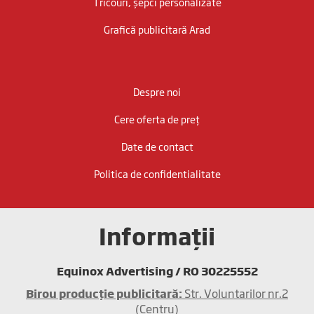
Tricouri, șepci personalizate
Grafică publicitară Arad
Despre noi
Cere oferta de preț
Date de contact
Politica de confidentialitate
Informații
Equinox Advertising / RO 30225552
Birou producţie publicitară:
Str. Voluntarilor nr.2
(Centru)